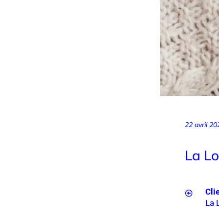
22 avril 20
La L
Cli
La 