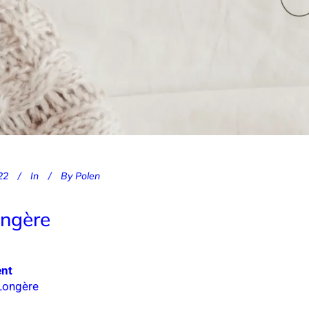
22
In
By
Polen
ongère
ent
Longère